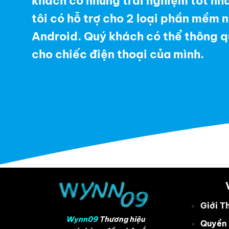
khách có những trải nghiệm tốt nh
tôi có hỗ trợ cho 2 loại phần mềm n
Android. Quý khách có thể thông q
cho chiếc điện thoại của mình.
Giới T
Wynn09
T
hư
ơng hiệu
Quyền 