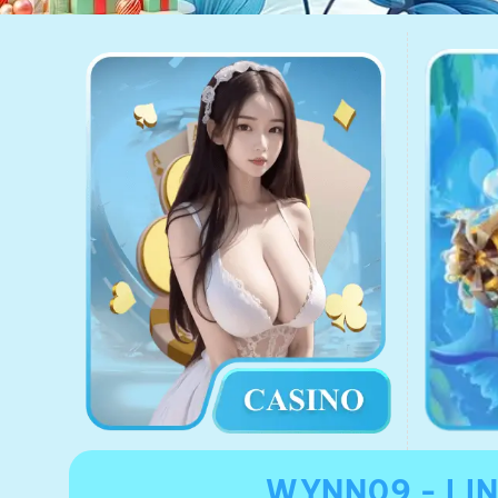
WYNN09 - LI