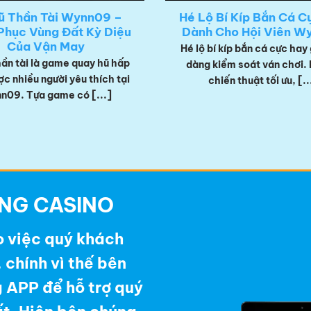
ũ Thần Tài Wynn09 –
Hé Lộ Bí Kíp Bắn Cá C
Phục Vùng Đất Kỳ Diệu
Dành Cho Hội Viên W
Của Vận May
Hé lộ bí kíp bắn cá cực hay
hần tài là game quay hũ hấp
dàng kiểm soát ván chơi.
ợc nhiều người yêu thích tại
chiến thuật tối ưu, [..
n09. Tựa game có [...]
ỤNG CASINO
o việc quý khách
 chính vì thế bên
g APP để hỗ trợ quý