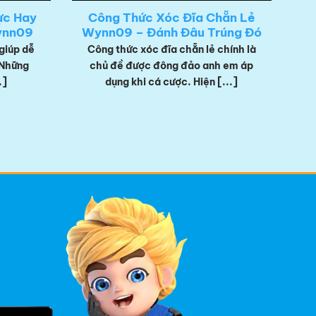
ực Hay
Công Thức Xóc Đĩa Chẵn Lẻ
T
ynn09
Wynn09 – Đánh Đâu Trúng Đó
 giúp dễ
Công thức xóc đĩa chẵn lẻ chính là
T
 Những
chủ đề được đông đảo anh em áp
gi
.]
dụng khi cá cược. Hiện [...]