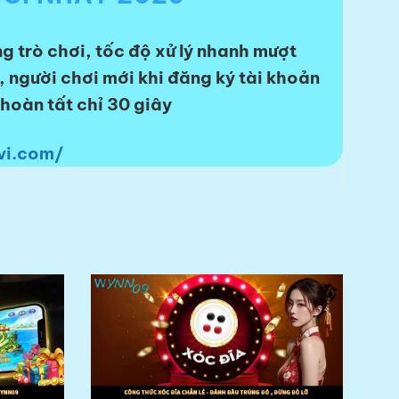
 trò chơi, tốc độ xử lý nhanh mượt
 người chơi mới khi đăng ký tài khoản
hoàn tất chỉ 30 giây
vi.com/