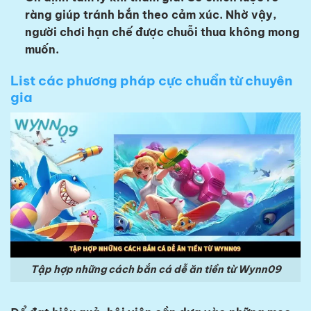
ràng giúp tránh bắn theo cảm xúc. Nhờ vậy,
người chơi hạn chế được chuỗi thua không mong
muốn.
List các phương pháp cực chuẩn từ chuyên
gia
Tập hợp những cách bắn cá dễ ăn tiền từ Wynn09