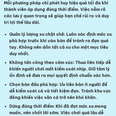
Mỗi phương pháp chỉ phát huy hiệu quả tối đa khi
thành viên áp dụng đúng thời điểm. Việc nắm rõ
các lưu ý quan trọng sẽ giúp hạn chế rủi ro và duy
trì lợi thế lâu dài.
Quản lý lượng xu chặt chẽ: Luôn xác định mức xu
phù hợp trước khi vào bàn để tránh ra đạn quá
tay. Không nên dồn tất cả xu cho một mục tiêu
duy nhất.
Không tấn công theo cảm xúc: Thua liên tiếp dễ
khiến người chơi mất kiểm soát nhịp. Giữ tâm lý
ổn định sẽ đưa ra mọi quyết định chuẩn xác hơn.
Chọn bàn đấu phù hợp: Ưu tiên bàn ít người để
dễ kiểm soát cá và tiết kiệm đạn. Tránh khu vực
đông khiến việc săn cá trở nên khó khăn.
Dừng đúng thời điểm: Khi đã đạt mức xu mong
muốn, nên chốt lời sớm. Việc chơi quá lâu dễ