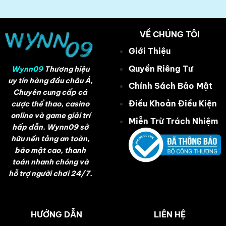
Xanh
Mí
–
Mẹo
Chinh
Hiệu
Phục
Quả
VỀ CHÚNG TÔI
Đại
Từ
Dương
Wynn09
Giới Thiệu
Huyền
Bí,
Quyền Riêng Tư
Wynn09
T
hư
ơng hiệu
Thưởng
Lớn
uy tín hàng đầu châu Á
,
Chính Sách Bảo Mật
Chuyên cung cấp cá
Điều Khoản Điều Kiện
cược thể thao, casino
online và game giải trí
Miễn Trừ Trách Nhiệm
hấp dẫn. Wynn09 sở
hữu nền tảng an toàn,
bảo mật cao, thanh
toán nhanh chóng và
hỗ trợ người chơi 24/7.
HƯỚNG DẪN
LIÊN HỆ