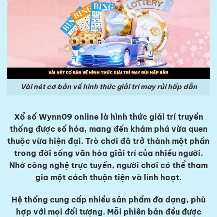
Vài nét cơ bản về hình thức giải trí may rủi hấp dẫn
Xổ số Wynn09 online
là hình thức giải trí truyền
thống được số hóa, mang đến khám phá vừa quen
thuộc vừa hiện đại. Trò chơi đã trở thành một phần
trong đời sống văn hóa giải trí của nhiều người.
Nhờ công nghệ trực tuyến, người chơi có thể tham
gia một cách thuận tiện và linh hoạt.
Hệ thống cung cấp nhiều sản phẩm đa dạng, phù
hợp với mọi đối tượng. Mỗi phiên bản đều được