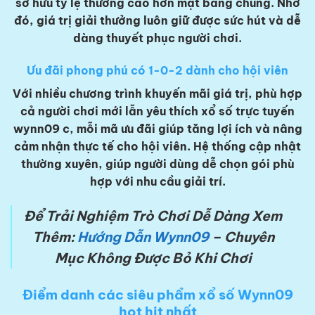
sở hữu tỷ lệ thưởng cao hơn mặt bằng chung. Nhờ
đó, giá trị giải thưởng luôn giữ được sức hút và dễ
dàng thuyết phục người chơi.
Ưu đãi phong phú có 1-0-2 dành cho hội viên
Với nhiều chương trình khuyến mãi giá trị, phù hợp
cả người chơi mới lẫn yêu thích
xổ số
trực tuyến
wynn09
c
, mỗi mã ưu đãi giúp tăng lợi ích và nâng
cảm nhận thực tế cho hội viên. Hệ thống cập nhật
thường xuyên, giúp người dùng dễ chọn gói phù
hợp với nhu cầu giải trí.
Để Trải Nghiệm Trò Chơi Dễ Dàng Xem
Thêm:
Hướng Dẫn Wynn09
– Chuyên
Mục Không Được Bỏ Khi Chơi
Điểm danh các siêu phẩm xổ số Wynn09
hot hit nhất