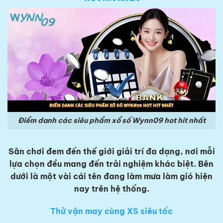
Điểm danh các siêu phẩm xổ số Wynn09 hot hit nhất
Sân chơi đem đến thế giới giải trí đa dạng, nơi mỗi
lựa chọn đều mang đến trải nghiệm khác biệt. Bên
dưới là một vài cái tên đang làm mưa làm gió hiện
nay trên hệ thống.
Thử vận may cùng XS siêu tốc