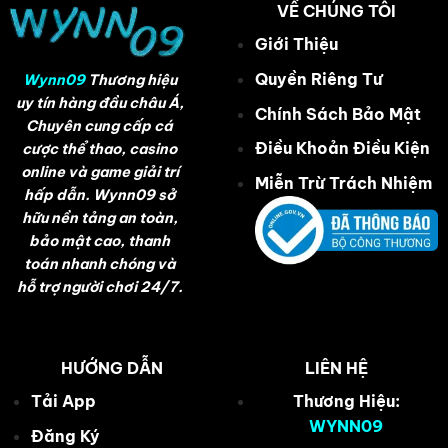
VỀ CHÚNG TÔI
Đại
Từ
Dương
Wynn09
Giới Thiệu
Huyền
Bí,
Quyền Riêng Tư
Wynn09
T
hư
ơng hiệu
Thưởng
Lớn
uy tín hàng đầu châu Á
,
Chính Sách Bảo Mật
Chuyên cung cấp cá
Điều Khoản Điều Kiện
cược thể thao, casino
online và game giải trí
Miễn Trừ Trách Nhiệm
hấp dẫn. Wynn09 sở
hữu nền tảng an toàn,
bảo mật cao, thanh
toán nhanh chóng và
hỗ trợ người chơi 24/7.
HƯỚNG DẪN
LIÊN HỆ
Tải App
Thương Hiệu:
WYNN09
Đăng Ký