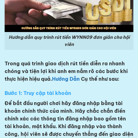
Hướng dẫn quy trình rút tiền WYNN09 đơn giản cho hội
viên
Trong quá trình giao dịch rút tiền diễn ra nhanh
chóng và tiện lợi khi anh em nắm rõ các bước khi
thực hiện hiệu quả.
Hướng Dẫn
Cụ thể như sau:
Bước 1: Truy cập tài khoản
Để bắt đầu người chơi hãy đăng nhập bằng tài
khoản chính thức của mình. Hãy chắc chắn điền
chính xác các thông tin đăng nhập bao gồm tên
tài khoản, mật khẩu. Khi đăng nhập vào thành
công, hội viên sẽ được chuyển thẳng đến giao diện