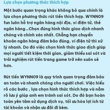
Lựa chọn phương thức thích hợp
Một bước quan trọng khác không bỏ qua chính là
lựa chọn phương thức rút tiền thích hợp.
WYNN09
fun
luôn hỗ trợ ngân hàng nội địa, ví điện tử, thẻ
ngân hàng…Chọn đúng hình thức giao dịch nhanh
chóng và chính xác nhất. Chẳng hạn chuyển
khoản ngân hàng đảm bảo đúng, ví điện tử thì xử
lý nhanh. Do đó việc chọn hình thức giao dịch giúp
mọi người tiết kiệm thời gian, giảm thiểu sai sót và
trải nghiệm
rút tiền trang game
trở nên suôn sẻ
hơn.
Rút tiền WYNN09
là quy trình quan trọng đảm bảo
an toàn và nhanh chóng cho người chơi. Việc hiểu
rõ các bước , lựa chọn hình thức thích hợp và nắm
rõ lưu ý giúp anh em tránh sai sót. Do đó bạn hoàn
toàn yên tâm sử dụng dịch vụ, tối ưu hóa lợi ích từ
tài khoản và nhận ưu đãi đi kèm.