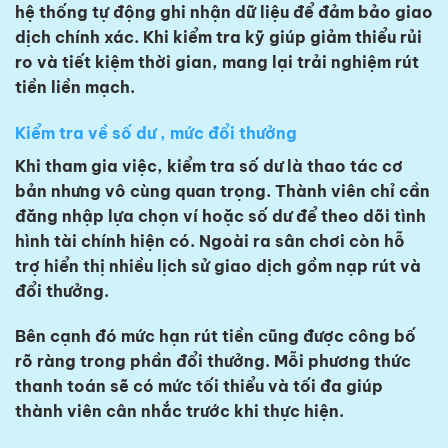
hệ thống tự động ghi nhận dữ liệu để đảm bảo giao
dịch chính xác. Khi kiểm tra kỹ giúp giảm thiểu rủi
ro và tiết kiệm thời gian, mang lại trải nghiệm rút
tiền liền mạch.
Kiểm tra về số dư , mức đổi thưởng
Khi tham gia việc, kiểm tra số dư là thao tác cơ
bản nhưng vô cùng quan trọng. Thành viên chỉ cần
đăng nhập lựa chọn ví hoặc số dư để theo dõi tình
hình tài chính hiện có. Ngoài ra sân chơi còn hỗ
trợ hiển thị nhiều lịch sử giao dịch gồm nạp rút và
đổi thưởng.
Bên cạnh đó mức hạn
rút tiền
cũng được công bố
rõ ràng trong phần đổi thưởng. Mỗi phương thức
thanh toán sẽ có mức tối thiểu và tối đa giúp
thành viên cân nhắc trước khi thực hiện.