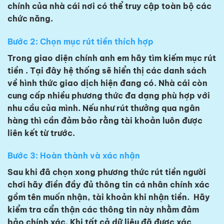
chính của nhà cái nơi có thể truy cập toàn bộ các
chức năng.
Bước 2: Chọn mục rút tiền thích hợp
Trong giao diện chính anh em hãy tìm kiếm mục rút
tiền . Tại đây hệ thống sẽ hiển thị các danh sách
về hình thức giao dịch hiện đang có. Nhà cái còn
cung cấp nhiều phương thức đa dạng phù hợp với
nhu cầu của mình. Nếu như rút thưởng qua ngân
hàng thì cần đảm bảo rằng tài khoản luôn được
liên kết từ trước.
Bước 3: Hoàn thành và xác nhận
Sau khi đã chọn xong phương thức rút tiền người
chơi hãy điền đầy đủ thông tin cá nhân chính xác
gồm tên muốn nhận, tài khoản khi nhận tiền. Hãy
kiểm tra cẩn thận các thông tin này nhằm đảm
bảo chính xác. Khi tất cả dữ liệu đã được xác