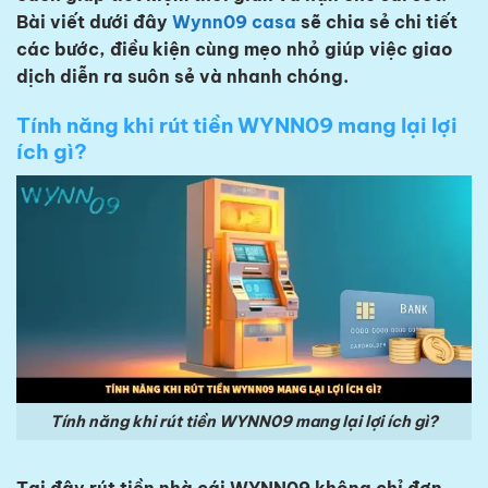
Bài viết dưới đây
Wynn09 casa
sẽ chia sẻ chi tiết
các bước, điều kiện cùng mẹo nhỏ giúp việc giao
dịch diễn ra suôn sẻ và nhanh chóng.
Tính năng khi rút tiền WYNN09 mang lại lợi
ích gì?
Tính năng khi rút tiền WYNN09 mang lại lợi ích gì?