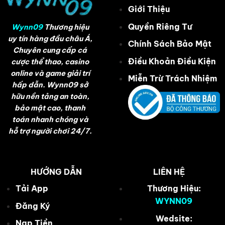
Dương
Wynn09
Giới Thiệu
Huyền
Bí,
Quyền Riêng Tư
Wynn09
T
hư
ơng hiệu
Thưởng
Lớn
uy tín hàng đầu châu Á
,
Chính Sách Bảo Mật
Chuyên cung cấp cá
Điều Khoản Điều Kiện
cược thể thao, casino
online và game giải trí
Miễn Trừ Trách Nhiệm
hấp dẫn. Wynn09 sở
hữu nền tảng an toàn,
bảo mật cao, thanh
toán nhanh chóng và
hỗ trợ người chơi 24/7.
HƯỚNG DẪN
LIÊN HỆ
Tải App
Thương Hiệu:
WYNN09
Đăng Ký
Wedsite:
Nạp Tiền