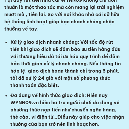
Tại đây
rút tiền nhà cái WYNN09
không chỉ đơn
thuần là một thao tác mà còn mang lại trải nghiệm
mượt mà , tiện lợi. So với nơi khác nhà cái sở hữu
hệ thống linh hoạt giúp bạn nhanh chóng nhận
thưởng về tay.
Xử lý giao dịch nhanh chóng: Với tốc độ
rút
tiền
khi giao dịch sẽ đảm bảo ưu tiên hàng đầu
với thương hiệu đã tối ưu hóa quy trình để đảm
bảo thời gian xử lý nhanh chóng. Nếu thông tin
hợp lệ, giao dịch hoàn thành chỉ trong 5 phút,
tối đã xử lý 24 giờ với một số phương thức
thanh toán đặc biệt.
Đa dạng về hình thức giao dịch: Hiện nay
WYNN09.vn hiện hỗ trợ người chơi đa dạng về
phương thức nạp tiền như chuyển ngân hàng,
thẻ cào, ví điện tử…Điều này giúp cho việc nhận
thưởng của bạn trở nên linh hoạt hơn.