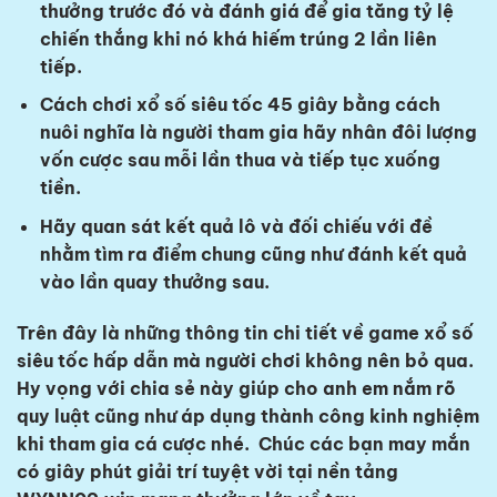
thưởng trước đó và đánh giá để gia tăng tỷ lệ
chiến thắng khi nó khá hiếm trúng 2 lần liên
tiếp.
Cách chơi
xổ số siêu tốc
45 giây bằng cách
nuôi nghĩa là người tham gia hãy nhân đôi lượng
vốn cược sau mỗi lần thua và tiếp tục xuống
tiền.
Hãy quan sát kết quả lô và đối chiếu với đề
nhằm tìm ra điểm chung cũng như đánh kết quả
vào lần quay thưởng sau.
Trên đây là những thông tin chi tiết về game
xổ số
siêu tốc
hấp dẫn mà người chơi không nên bỏ qua.
Hy vọng với chia sẻ này giúp cho anh em nắm rõ
quy luật cũng như áp dụng thành công kinh nghiệm
khi tham gia cá cược nhé. Chúc các bạn may mắn
có giây phút giải trí tuyệt vời tại nền tảng