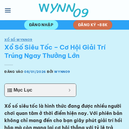
Bỏ
qua
nội
dung
ĐĂNG NHẬP
ĐĂNG KÝ +88K
XỔ SỐ WYNN09
Xổ Số Siêu Tốc – Cơ Hội Giải Trí
Trúng Ngay Thưởng Lớn
ĐĂNG VÀO
08/01/2026
BỞI
WYNN09
Mục Lục
Xổ số siêu tốc
là hình thức đang được nhiều người
chơi quan tâm ở thời điểm hiện nay. Với phiên bản
không chỉ mang đến cho bạn giây phút giải trí hồi
hộp mà còn mang lại cơ hội thắng với tỷ lệ trả