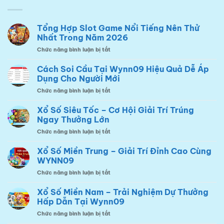
Tổng Hợp Slot Game Nổi Tiếng Nên Thử
Nhất Trong Năm 2026
ở
Chức năng bình luận bị tắt
Tổng
Hợp
Cách Soi Cầu Tại Wynn09 Hiệu Quả Dễ Áp
Slot
Dụng Cho Người Mới
Game
ở
Chức năng bình luận bị tắt
Nổi
Cách
Tiếng
Soi
Xổ Số Siêu Tốc – Cơ Hội Giải Trí Trúng
Nên
Cầu
Thử
Ngay Thưởng Lớn
Tại
Nhất
ở
Chức năng bình luận bị tắt
Wynn09
Trong
Xổ
Hiệu
Năm
Số
Xổ Số Miền Trung – Giải Trí Đỉnh Cao Cùng
Quả
2026
Siêu
Dễ
WYNN09
Tốc
Áp
ở
Chức năng bình luận bị tắt
–
Dụng
Xổ
Cơ
Cho
Số
Xổ Số Miền Nam – Trải Nghiệm Dự Thưởng
Hội
Người
Miền
Giải
Hấp Dẫn Tại Wynn09
Mới
Trung
Trí
ở
Chức năng bình luận bị tắt
–
Trúng
Xổ
Giải