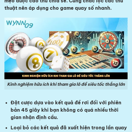
mẹo được cao thủ chia sẻ. Cùng chắc lọc các thủ
thuật nên áp dụng cho game quay số nhanh.
Kinh nghiệm hữu ích khi tham gia lô đề siêu tốc thắng lớn
Đặt cược dựa vào kết quả đề rơi đối với phiên
bản 45 giây khi bạn không có quá nhiều thời
gian nhận định cầu.
Loại bỏ các kết quả đã xuất hiện trong lần quay