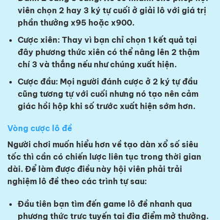
viên chọn 2 hay 3 ký tự cuối ở giải lô với giá trị
phần thưởng x95 hoặc x900.
Cược xiên: Thay vì bạn chỉ chọn 1 kết quả tại
đây phương thức xiên có thể nâng lên 2 thậm
chí 3 và thắng nếu như chúng xuất hiện.
Cược đầu: Mọi người đánh cược ở 2 ký tự đầu
cũng tương tự với cuối nhưng nó tạo nên cảm
giác hồi hộp khi số trước xuất hiện sớm hơn.
Vòng cược lô đề
Người chơi muốn hiểu hơn về
tạo dàn
xổ số siêu
tốc
thì cần có chiến lược liên tục trong thời gian
dài. Để làm được điều này hội viên phải trải
nghiệm lô đề theo các trình tự sau:
Đầu tiên bạn tìm đến game lô đề nhanh qua
phương thức trực tuyến tại địa điểm mở thưởng.