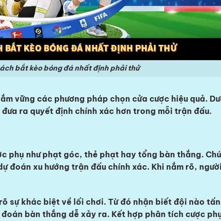
ách bắt kèo bóng đá nhất định phải thử
 nắm vững các phương pháp chọn cửa cược hiệu quả. Dư
n đưa ra quyết định chính xác hơn trong mỗi trận đấu.
ược phụ như phạt góc, thẻ phạt hay tổng bàn thắng. Ch
 dự đoán xu hướng trận đấu chính xác. Khi nắm rõ, ngườ
rõ sự khác biệt về lối chơi. Từ đó nhận biết đội nào tấ
đoán bàn thắng dễ xảy ra. Kết hợp phân tích cược phụ