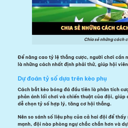
Chia sẻ những cách c
Để nâng cao tỷ lệ thắng cược, người chơi cần
là những cách nhất định phải thử, giúp hội viê
Dự đoán tỷ số dựa trên kèo phụ
Cách bắt kèo bóng đá
đầu tiên là phân tích c
phản ánh lối chơi và chiến thuật của đội, giúp
dễ chọn tỷ số hợp lý, tăng cơ hội thắng.
Nên so sánh số liệu phụ của cả hai đội để thấy 
mạnh, đội nào phòng ngự chắc chắn hơn và dự 