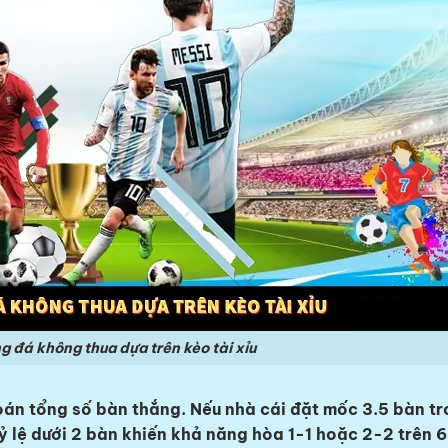
 đá không thua dựa trên kèo tài xỉu
oán tổng số bàn thắng. Nếu nhà cái đặt mốc 3.5 bàn t
tỷ lệ dưới 2 bàn khiến khả năng hòa 1-1 hoặc 2-2 trên 