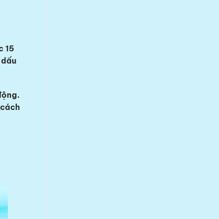
c 15
à dấu
động.
 cách