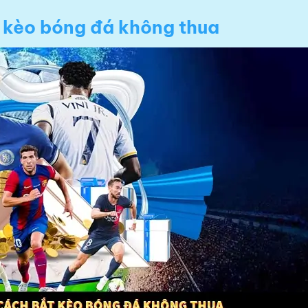
t kèo bóng đá không thua