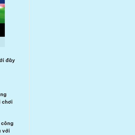
ới đây
úng
i chơi
n công
 với