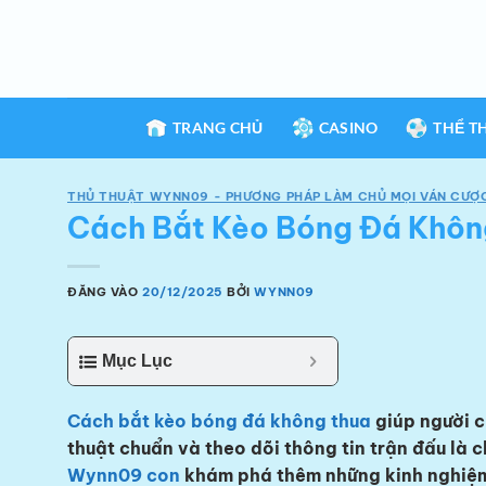
Bỏ
qua
nội
dung
TRANG CHỦ
CASINO
THỂ T
THỦ THUẬT WYNN09 - PHƯƠNG PHÁP LÀM CHỦ MỌI VÁN CƯỢ
Cách Bắt Kèo Bóng Đá Khôn
ĐĂNG VÀO
20/12/2025
BỞI
WYNN09
Mục Lục
Cách bắt kèo bóng đá không thua
giúp người c
thuật chuẩn và theo dõi thông tin trận đấu là
Wynn09 con
khám phá thêm những kinh nghiệm