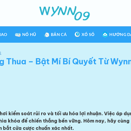
HAO
NỔ HŨ
BẮN CÁ
XỔ SỐ
HƯỚNG D
C
g Thua – Bật Mí Bí Quyết Từ Wyn
hơi kiểm soát rủi ro và tối ưu hóa lợi nhuận. Việc áp d
 chìa khóa để chiến thắng bền vững. Hôm nay, hãy cùng
 bắt cửa cược chuẩn xác nhất.