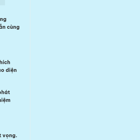
ông
dẫn cùng
hích
ao diện
phát
hiệm
t vọng.