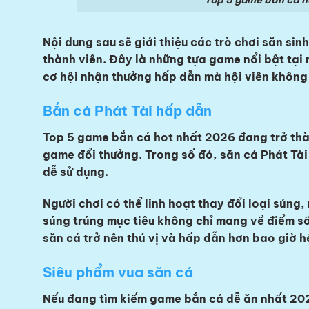
Nội dung sau sẽ giới thiệu các trò chơi săn sin
thành viên. Đây là những tựa game nổi bật tại 
cơ hội nhận thưởng hấp dẫn mà hội viên không 
Bắn cá Phát Tài hấp dẫn
Top 5 game bắn cá hot nhất 2026
đang trở thà
game đổi thưởng. Trong số đó, săn cá Phát Tài
dễ sử dụng.
Người chơi có thể linh hoạt thay đổi loại súng
súng trúng mục tiêu không chỉ mang về điểm số
săn cá trở nên thú vị và hấp dẫn hơn bao giờ h
Siêu phẩm vua săn cá
Nếu đang tìm kiếm
game bắn cá dễ ăn nhất 20