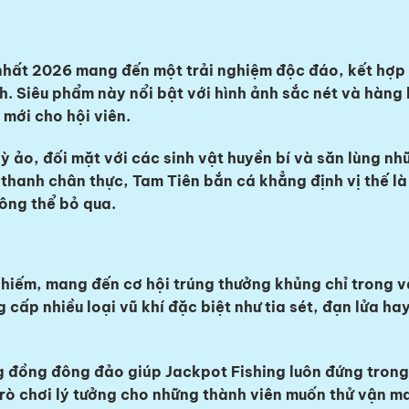
nhất 2026
mang đến một trải nghiệm độc đáo, kết hợp 
ính. Siêu phẩm này nổi bật với hình ảnh sắc nét và hàng 
mới cho hội viên.
ỳ ảo, đối mặt với các sinh vật huyền bí và săn lùng nh
 thanh chân thực, Tam Tiên bắn cá khẳng định vị thế l
hông thể bỏ qua.
 hiếm, mang đến cơ hội trúng thưởng khủng chỉ trong v
 cấp nhiều loại vũ khí đặc biệt như tia sét, đạn lửa h
g đồng đông đảo giúp Jackpot Fishing luôn đứng tron
 trò chơi lý tưởng cho những thành viên muốn thử vận m