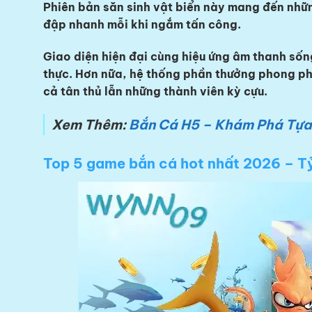
Phiên bản săn sinh vật biển này mang đến nhữ
đập nhanh mỗi khi ngắm tấn công.
Giao diện hiện đại cùng hiệu ứng âm thanh sốn
thực. Hơn nữa, hệ thống phần thưởng phong phú
cả tân thủ lẫn những thành viên kỳ cựu.
Xem Thêm:
Bắn Cá H5 – Khám Phá Tự
Top 5 game bắn cá hot nhất 2026 – T