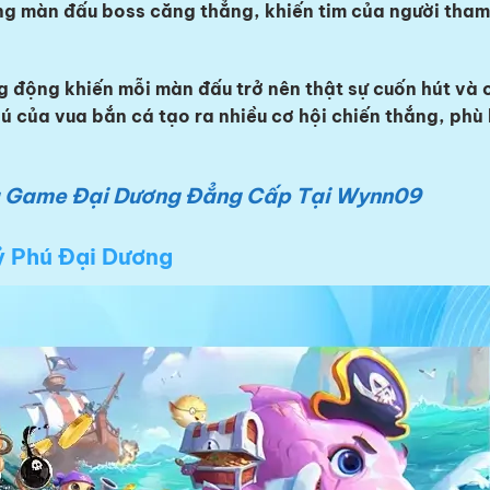
ng màn đấu boss căng thẳng, khiến tim của người tham
g động khiến mỗi màn đấu trở nên thật sự cuốn hút và 
 của vua bắn cá tạo ra nhiều cơ hội chiến thắng, phù
a Game Đại Dương Đẳng Cấp Tại Wynn09
ỷ Phú Đại Dương