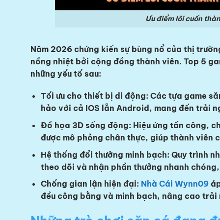
Ưu điểm lôi cuốn thà
Năm 2026 chứng kiến sự bùng nổ của thị trường
nồng nhiệt bởi cộng đồng thành viên.
Top 5 ga
những yếu tố sau:
Tối ưu cho thiết bị di động: Các tựa game s
hảo với cả IOS lẫn Android, mang đến trải n
Đồ họa 3D sống động: Hiệu ứng tấn công, ch
được mô phỏng chân thực, giúp thành viên c
Hệ thống đổi thưởng minh bạch: Quy trình nh
theo dõi và nhận phần thưởng nhanh chóng, 
Chống gian lận hiện đại:
Nhà Cái Wynn09
áp
đều công bằng và minh bạch, nâng cao trải 