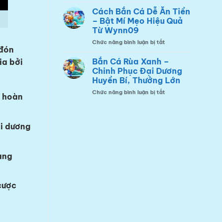
Nghiệm
Số
Dự
Cách Bắn Cá Dễ Ăn Tiền
Miền
Thưởng
– Bật Mí Mẹo Hiệu Quả
Bắc
Hấp
Từ Wynn09
Wynn09
Dẫn
ở
Chức năng bình luận bị tắt
–
Tại
 đón
Cách
Trải
Wynn09
Bắn
Nghiệm
Bắn Cá Rùa Xanh –
ia bởi
Cá
Trực
Chinh Phục Đại Dương
Dễ
Tuyến
Huyền Bí, Thưởng Lớn
Ăn
Tiện
ở
Chức năng bình luận bị tắt
Tiền
Lợi
h hoàn
Bắn
–
Cá
Bật
Rùa
Mí
ại dương
Xanh
Mẹo
–
Hiệu
Chinh
Quả
Phục
Từ
àng
Đại
Wynn09
Dương
Huyền
cược
Bí,
Thưởng
Lớn