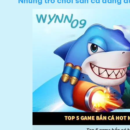
Những trò chơi săn cá đang đ
Top 5 game bắn cá ho