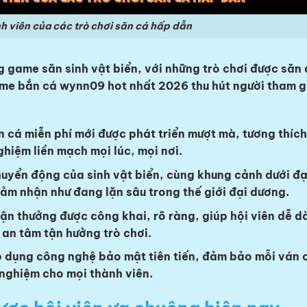
nh viên của các trò chơi săn cá hấp dẫn
 game săn sinh vật biển, với những trò chơi được săn
me bắn cá wynn09 hot nhất 2026
thu hút người tham g
ăn cá miễn phí mới được phát triển mượt mà, tương thíc
ghiệm liền mạch mọi lúc, mọi nơi.
uyển động của sinh vật biển, cùng khung cảnh dưới đ
ảm nhận như đang lặn sâu trong thế giới đại dương.
ận thưởng được công khai, rõ ràng, giúp hội viên dễ d
an tâm tận hưởng trò chơi.
 dụng công nghệ bảo mật tiên tiến, đảm bảo mỗi ván 
nghiệm cho mọi thành viên.