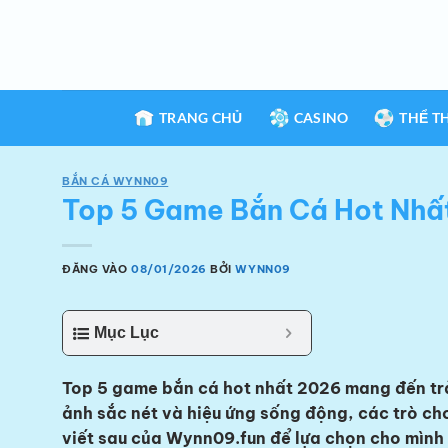
Bỏ
qua
nội
dung
TRANG CHỦ
CASINO
THỂ T
BẮN CÁ WYNN09
Top 5 Game Bắn Cá Hot Nhấ
ĐĂNG VÀO
08/01/2026
BỞI
WYNN09
Mục Lục
Top 5 game bắn cá hot nhất 2026
mang đến trả
ảnh sắc nét và hiệu ứng sống động, các trò chơ
viết sau của Wynn09.fun để lựa chọn cho mình 