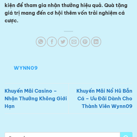
kiện để tham gia nhận thưởng hiệu quả. Quà tặng
giá trị mang đến cơ hội thêm vốn trải nghiệm cá
cược.
WYNN09
Khuyến Mãi Casino –
Khuyến Mãi Nổ Hũ Bắn
Nhận Thưởng Không Giới
Cá – Ưu Đãi Dành Cho
Hạn
Thành Viên Wynn09