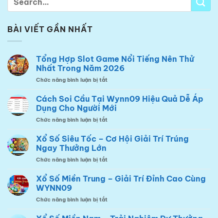
BÀI VIẾT GẦN NHẤT
Tổng Hợp Slot Game Nổi Tiếng Nên Thử
Nhất Trong Năm 2026
ở
Chức năng bình luận bị tắt
Tổng
Hợp
Cách Soi Cầu Tại Wynn09 Hiệu Quả Dễ Áp
Slot
Dụng Cho Người Mới
Game
ở
Chức năng bình luận bị tắt
Nổi
Cách
Tiếng
Soi
Xổ Số Siêu Tốc – Cơ Hội Giải Trí Trúng
Nên
Cầu
Thử
Ngay Thưởng Lớn
Tại
Nhất
ở
Chức năng bình luận bị tắt
Wynn09
Trong
Xổ
Hiệu
Năm
Số
Xổ Số Miền Trung – Giải Trí Đỉnh Cao Cùng
Quả
2026
Siêu
Dễ
WYNN09
Tốc
Áp
ở
Chức năng bình luận bị tắt
–
Dụng
Xổ
Cơ
Cho
Số
Hội