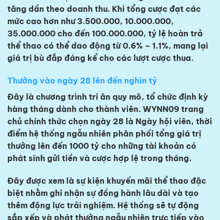
tăng dần theo doanh thu. Khi tổng cược đạt các
mức cao hơn như 3.500.000, 10.000.000,
35.000.000 cho đến 100.000.000, tỷ lệ hoàn trả
thể thao có thể dao động từ 0.6% – 1.1%, mang lại
giá trị bù đắp đáng kể cho các lượt cược thua.
Thưởng vào ngày 28 lên đến nghìn tỷ
Đây là chương trình tri ân quy mô, tổ chức định kỳ
hàng tháng dành cho thành viên.
WYNN09 trang
chủ chính thức
chọn ngày 28 là Ngày hội viên, thời
điểm hệ thống ngẫu nhiên phân phối tổng giá trị
thưởng lên đến 1000 tỷ cho những tài khoản có
phát sinh gửi tiền và cược hợp lệ trong tháng.
Đây được xem là sự kiện
khuyến mãi thể thao
đặc
biệt nhằm ghi nhận sự đồng hành lâu dài và tạo
thêm động lực trải nghiệm. Hệ thống sẽ tự động
sắp xếp và phát thưởng ngẫu nhiên trực tiếp vào