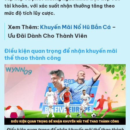
tài khoản, với xác suất nhận thưởng tăng theo
mức độ tích lũy cược.
Xem Thêm:
Khuyến Mãi Nổ Hũ Bắn Cá
–
Ưu Đãi Dành Cho Thành Viên
Điều kiện quan trọng để nhận khuyến mãi
thể thao thành công
Điều kiện quan trọng để nhận khuyến mãi thể thao thành