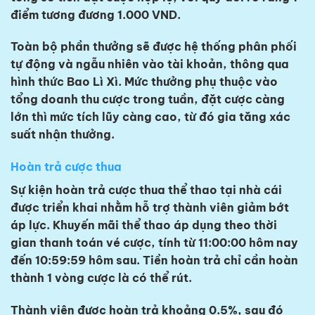
điểm tương đương 1.000 VND.
Toàn bộ phần thưởng sẽ được hệ thống phân phối
tự động và ngẫu nhiên vào tài khoản, thông qua
hình thức Bao Lì Xì. Mức thưởng phụ thuộc vào
tổng doanh thu cược trong tuần, đặt cược càng
lớn thì mức tích lũy càng cao, từ đó gia tăng xác
suất nhận thưởng.
Hoàn trả cược thua
Sự kiện hoàn trả cược thua thể thao tại nhà cái
được triển khai nhằm hỗ trợ thành viên giảm bớt
áp lực.
Khuyến mãi thể thao
áp dụng theo thời
gian thanh toán vé cược, tính từ 11:00:00 hôm nay
đến 10:59:59 hôm sau. Tiền hoàn trả chỉ cần hoàn
thành 1 vòng cược là có thể rút.
Thành viên được hoàn trả khoảng 0.5%, sau đó