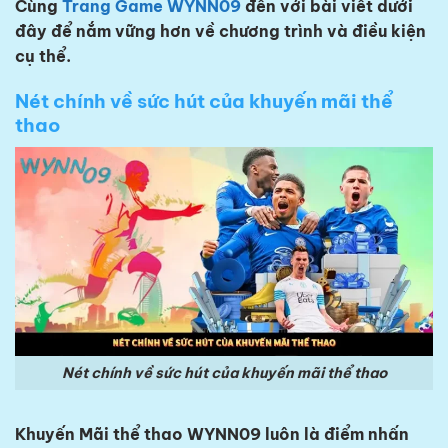
Cùng
Trang Game
WYNN09
đến với bài viết dưới
đây để nắm vững hơn về chương trình và điều kiện
cụ thể.
Nét chính về sức hút của khuyến mãi thể
thao
Nét chính về sức hút của khuyến mãi thể thao
Khuyến Mãi thể thao
WYNN09
luôn là điểm nhấn